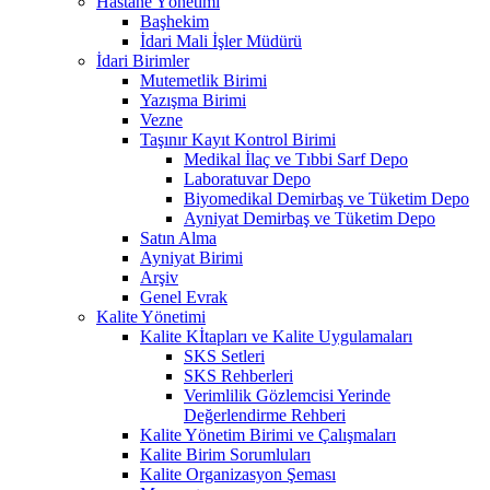
Hastane Yönetimi
Başhekim
İdari Mali İşler Müdürü
İdari Birimler
Mutemetlik Birimi
Yazışma Birimi
Vezne
Taşınır Kayıt Kontrol Birimi
Medikal İlaç ve Tıbbi Sarf Depo
Laboratuvar Depo
Biyomedikal Demirbaş ve Tüketim Depo
Ayniyat Demirbaş ve Tüketim Depo
Satın Alma
Ayniyat Birimi
Arşiv
Genel Evrak
Kalite Yönetimi
Kalite Kİtapları ve Kalite Uygulamaları
SKS Setleri
SKS Rehberleri
Verimlilik Gözlemcisi Yerinde
Değerlendirme Rehberi
Kalite Yönetim Birimi ve Çalışmaları
Kalite Birim Sorumluları
Kalite Organizasyon Şeması