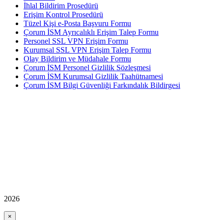
İhlal Bildirim Prosedürü
Erişim Kontrol Prosedürü
Tüzel Kişi e-Posta Başvuru Formu
Çorum İSM Ayrıcalıklı Erişim Talep Formu
Personel SSL VPN Erişim Formu
Kurumsal SSL VPN Erişim Talep Formu
Olay Bildirim ve Müdahale Formu
Çorum İSM Personel Gizlilik Sözleşmesi
Çorum İSM Kurumsal Gizlilik Taahütnamesi
Çorum İSM Bilgi Güvenliği Farkındalık Bildirgesi
2026
×