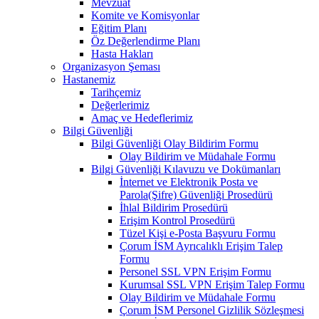
Mevzuat
Komite ve Komisyonlar
Eğitim Planı
Öz Değerlendirme Planı
Hasta Hakları
Organizasyon Şeması
Hastanemiz
Tarihçemiz
Değerlerimiz
Amaç ve Hedeflerimiz
Bilgi Güvenliği
Bilgi Güvenliği Olay Bildirim Formu
Olay Bildirim ve Müdahale Formu
Bilgi Güvenliği Kılavuzu ve Dokümanları
İnternet ve Elektronik Posta ve
Parola(Şifre) Güvenliği Prosedürü
İhlal Bildirim Prosedürü
Erişim Kontrol Prosedürü
Tüzel Kişi e-Posta Başvuru Formu
Çorum İSM Ayrıcalıklı Erişim Talep
Formu
Personel SSL VPN Erişim Formu
Kurumsal SSL VPN Erişim Talep Formu
Olay Bildirim ve Müdahale Formu
Çorum İSM Personel Gizlilik Sözleşmesi