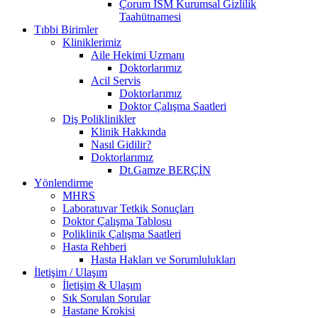
Çorum İSM Kurumsal Gizlilik
Taahütnamesi
Tıbbi Birimler
Kliniklerimiz
Aile Hekimi Uzmanı
Doktorlarımız
Acil Servis
Doktorlarımız
Doktor Çalışma Saatleri
Diş Poliklinikler
Klinik Hakkında
Nasıl Gidilir?
Doktorlarımız
Dt.Gamze BERÇİN
Yönlendirme
MHRS
Laboratuvar Tetkik Sonuçları
Doktor Çalışma Tablosu
Poliklinik Çalışma Saatleri
Hasta Rehberi
Hasta Hakları ve Sorumlulukları
İletişim / Ulaşım
İletişim & Ulaşım
Sık Sorulan Sorular
Hastane Krokisi